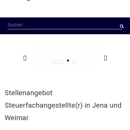
Suchen
nach:
STEUERKANZLEI
Tittelbach - Ihr
Stellenangebot
Erfolg ist unser
Steuerfachangestellte(r) in Jena und
Ziel
Weimar
Wir unterstützen Sie
Zum nächstmöglichen Zeitpunkt suchen
durch unsere
wir
Steuerfachangestellte (m/w/d)
zur Verstärkung
qualifizierten