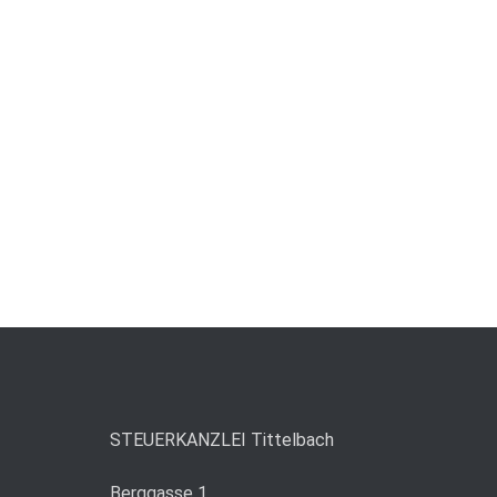
STEUERKANZLEI Tittelbach
Berggasse 1