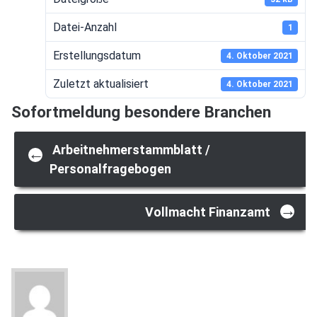
Datei-Anzahl
1
Erstellungsdatum
4. Oktober 2021
Zuletzt aktualisiert
4. Oktober 2021
Sofortmeldung besondere Branchen
Post
Arbeitnehmerstammblatt /
←
Personalfragebogen
navigation
→
Vollmacht Finanzamt