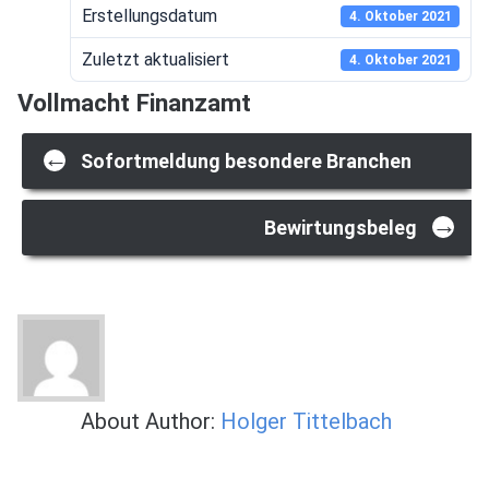
Erstellungsdatum
4. Oktober 2021
Zuletzt aktualisiert
4. Oktober 2021
Vollmacht Finanzamt
Post
←
Sofortmeldung besondere Branchen
navigation
→
Bewirtungsbeleg
About Author:
Holger Tittelbach