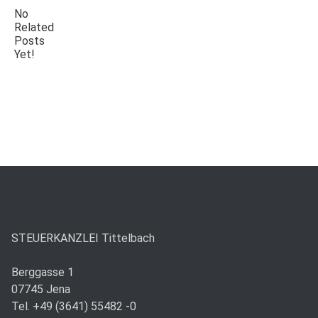
No
Related
Posts
Yet!
STEUERKANZLEI Tittelbach
Berggasse 1
07745 Jena
Tel. +49 (3641) 55482 -0